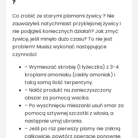
?
Co zrobić ze starymi plamami żywicy ? Nie
zauważyłeś natychmiast przyklejonej żywicy i
nie podjąłeś koniecznych działań? Jak zmyć
żywicę, jeśli minęło dużo czasu? To nie jest
problem! Musisz wykonać następujące
czynności:
– Wymieszać skrobię (1 łyżeczka) z 3-4
kroplami amoniaku (ciekły amoniak) i
taką samą ilość terpentyny.
– Nałóż produkt na zanieczyszczony
obszar za pomocą wacika.
– Po wyschnięciu mieszanki usuń smar za
pomocą sztywnej szczotki z włosia, a
następnie umyj ubrania.
– Jeśli po raz pierwszy plamy nie znikną
całkowicie, powtórz operację ponownie.