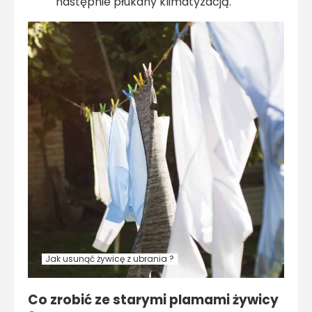
następnie płukany klimatyzacją.
Jak usunąć żywicę z ubrania ?
Co zrobić ze starymi plamami żywicy