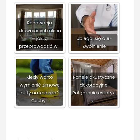
Renowacja
drewnianych okien
– jak ją
Ubiegaj się o e-
przeprowadzić w…
Zwolnienie
Kiedy warto
Panele akustyczne
wymienić zimowe
dekoracyjne:
buty na kalosze?
Połączenie estetyki
Cechy…
z…