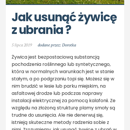
Jak usunąć żywicę 
z ubrania ?
5 lipca 2019
dodane przez: Dorotka
Żywica jest bezpostaciową substancją
pochodzenia roślinnego lub syntetycznego,
która w normalnych warunkach jest w stanie
stałym, a po podgrzaniu topi się. Możesz się w
nim brudzić w lesie lub parku miejskim, na
asfaltowej drodze lub podczas naprawy
instalacji elektrycznej za pomocą kalafonii. Ze
względu na złożoną strukturę plamy smoły są
trudne do usunięcia. Ale nie denerwuj się,
istnieją skuteczne metody radzenia sobie z
nimi. Zrozumiemy, jak usunąć żywicę z ubrań w