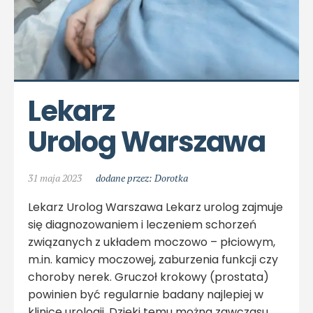
Lekarz 
Urolog Warszawa
31 maja 2023
dodane przez: Dorotka
Lekarz Urolog Warszawa Lekarz urolog zajmuje
się diagnozowaniem i leczeniem schorzeń
związanych z układem moczowo – płciowym,
m.in. kamicy moczowej, zaburzenia funkcji czy
choroby nerek. Gruczoł krokowy (prostata)
powinien być regularnie badany najlepiej w
klinice urologii. Dzięki temu można zawczasu