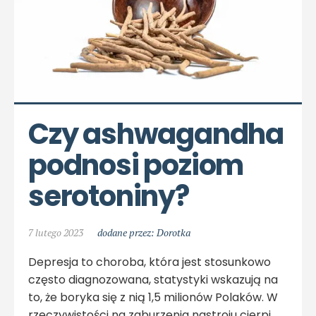
Czy ashwagandha 
podnosi poziom 
serotoniny?
7 lutego 2023
dodane przez: Dorotka
Depresja to choroba, która jest stosunkowo
często diagnozowana, statystyki wskazują na
to, że boryka się z nią 1,5 milionów Polaków. W
rzeczywistości na zaburzenia nastroju cierpi