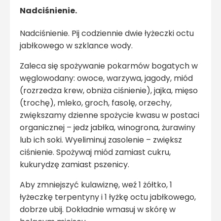
Nadciśnienie.
Nadciśnienie. Pij codziennie dwie łyżeczki octu
jabłkowego w szklance wody.
Zaleca się spożywanie pokarmów bogatych w
węglowodany: owoce, warzywa, jagody, miód
(rozrzedza krew, obniża ciśnienie), jajka, mięso
(trochę), mleko, groch, fasolę, orzechy,
zwiększamy dzienne spożycie kwasu w postaci
organicznej – jedz jabłka, winogrona, żurawiny
lub ich soki. Wyeliminuj zasolenie – zwiększ
ciśnienie. Spożywaj miód zamiast cukru,
kukurydzę zamiast pszenicy.
Aby zmniejszyć kulawiznę, weź 1 żółtko, 1
łyżeczkę terpentyny i 1 łyżkę octu jabłkowego,
dobrze ubij. Dokładnie wmasuj w skórę w