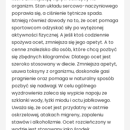
organizm. Stan układu sercowo-naczyniowego
poprawia się, a ciśnienie tętnicze spada.
Istnieją również dowody na to, że ocet pomaga
sportowcom odzyskać siły po wytężonej
aktywności fizycznej. A jeśli ktoś codziennie
spożywa ocet, zmniejsza się jego apetyt. A to
cenne znalezisko dla osób, które chcą pozbyć
się zbędnych kilogramów. Dlatego ocet jest
szeroko stosowany w diecie. Zmniejsza apetyt,
usuwa toksyny z organizmu, doskonale gasi
pragnienie oraz pomaga w naturalny sposób
pozbyć się nadwagi. W celu ogólnego
wyzdrowienia zaleca się wypicie napoju ze
szklanki wody, łyżki miodu i octu jabłkowego.
Uważa się, że ocet jest przydatny w astmie
oskrzelowej, atakach migreny, zapaleniu
stawów i alkoholizmie. Ocet rozcieńczony w
wodzie jest stosowany jako środek