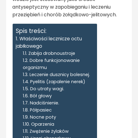
antyseptyczny w zapobieganiu i leczeniu
przeziębień i chorób żołądkowo-jelitowych.
Spis treści:
Właściwości lecznicze octu
jabłkowego
Zabija drobnoustroje
Dobre funkcjonowanie
organizmu
Leczenie dusznicy bolesnej.
Pyelitis (zapalenie nerek)
Do utraty wagi.
Bół głowy
Nadciśnienie.
Półpasiec
Nocne poty
Oparzenia
Zwężenie żylaków