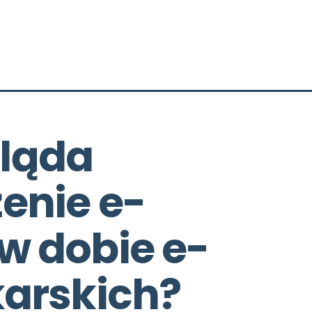
ląda 
enie e-
w dobie e-
karskich?