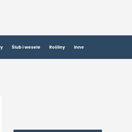
by
Ślub i wesele
Rośliny
Inne