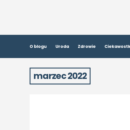
O blogu
Uroda
Zdrowie
Ciekawostk
marzec 2022