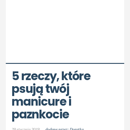
5 rzeczy, które 
psują twój 
manicure i 
paznkocie
29 stycznia 2019
dodane przez: Dorotka