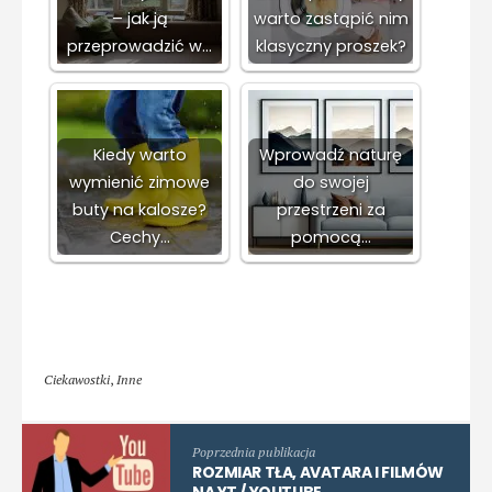
– jak ją
warto zastąpić nim
przeprowadzić w…
klasyczny proszek?
Kiedy warto
Wprowadź naturę
wymienić zimowe
do swojej
buty na kalosze?
przestrzeni za
Cechy…
pomocą…
Ciekawostki
,
Inne
Poprzednia publikacja
ROZMIAR TŁA, AVATARA I FILMÓW
NA YT / YOUTUBE