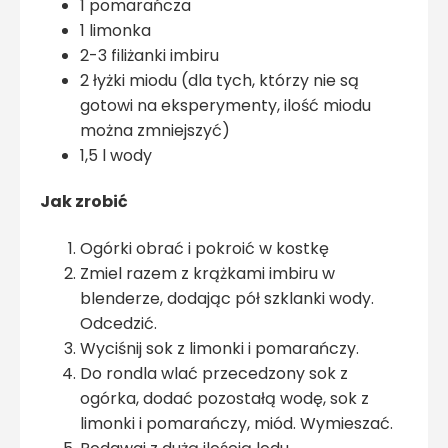
1 pomarańcza
1 limonka
2-3 filiżanki imbiru
2 łyżki miodu (dla tych, którzy nie są
gotowi na eksperymenty, ilość miodu
można zmniejszyć)
1,5 l wody
Jak zrobić
Ogórki obrać i pokroić w kostkę
Zmiel razem z krążkami imbiru w
blenderze, dodając pół szklanki wody.
Odcedzić.
Wyciśnij sok z limonki i pomarańczy.
Do rondla wlać przecedzony sok z
ogórka, dodać pozostałą wodę, sok z
limonki i pomarańczy, miód. Wymieszać.