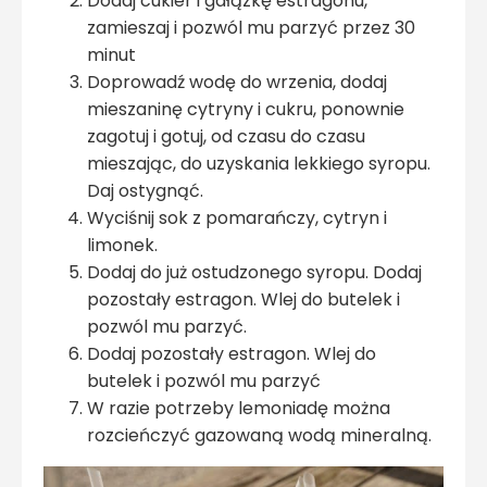
Dodaj cukier i gałązkę estragonu,
zamieszaj i pozwól mu parzyć przez 30
minut
Doprowadź wodę do wrzenia, dodaj
mieszaninę cytryny i cukru, ponownie
zagotuj i gotuj, od czasu do czasu
mieszając, do uzyskania lekkiego syropu.
Daj ostygnąć.
Wyciśnij sok z pomarańczy, cytryn i
limonek.
Dodaj do już ostudzonego syropu. Dodaj
pozostały estragon. Wlej do butelek i
pozwól mu parzyć.
Dodaj pozostały estragon. Wlej do
butelek i pozwól mu parzyć
W razie potrzeby lemoniadę można
rozcieńczyć gazowaną wodą mineralną.