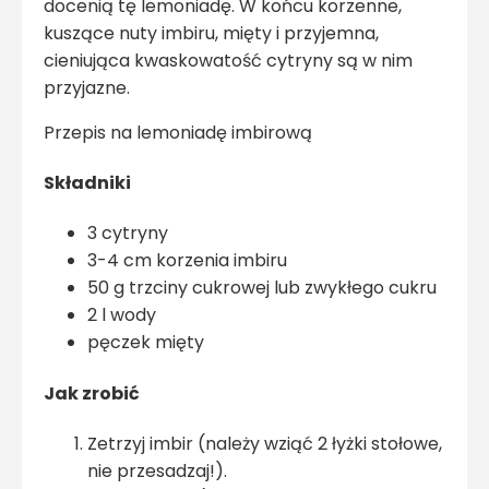
docenią tę lemoniadę. W końcu korzenne,
kuszące nuty imbiru, mięty i przyjemna,
cieniująca kwaskowatość cytryny są w nim
przyjazne.
Przepis na lemoniadę imbirową
Składniki
3 cytryny
3-4 cm korzenia imbiru
50 g trzciny cukrowej lub zwykłego cukru
2 l wody
pęczek mięty
Jak zrobić
Zetrzyj imbir (należy wziąć 2 łyżki stołowe,
nie przesadzaj!).