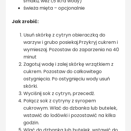
smaku, weź 1,5 litra wody)
świeża mięta – opcjonalnie
Jak zrobić:
Usuń skórkę z cytryn obieraczką do
warzyw i grubo posiekaj.Przykryj cukrem i
wymieszaj. Pozostaw do zaparzenia na 40
minut
Zagotuj wodę i zalej skórkę wrzątkiem z
cukrem. Pozostaw do całkowitego
ostygnięcia. Po ostygnięciu wody usuń
skórki.
Wyciśnij sok z cytryn, przecedź.
Połącz sok z cytryny z syropem
cukrowym. Wlać do dzbanka lub butelek,
wstawić do lodówki i pozostawić na kilka
godzin.
Wlać do dzbanka lub butelek, wstawić do