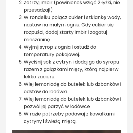
Zetrzyj imbir (powinieneś wziąć 2 łyżki, nie
przesadzaj!)
W rondelku połącz cukier i szklankę wody,
nastaw na małym ogniu. Gdy cukier się
rozpuści, dodaj starty imbir i zagotuj
mieszaninę.
Wyjmij syrop z ognia i ostudź do
temperatury pokojowej.
Wyciśnij sok z cytryn i dodaj go do syropu
razem z gałązkami mięty, którą najpierw
lekko zacieru.
Wlej lemoniadę do butelek lub dzbanków i
odstaw do lodówki.
Wlej lemoniadę do butelek lub dzbanków i
pozwól jej parzyć w lodówce
W razie potrzeby podawaj z kawałkami
cytryny i świeżą miętą.