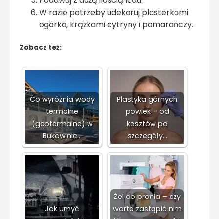
Podawaj z dużą ilością lodu.
W razie potrzeby udekoruj plasterkami
ogórka, krążkami cytryny i pomarańczy.
Zobacz też:
Co wyróżnia wody
Plastyka górnych
termalne
powiek – od
(geotermalne) w
kosztów po
Bukowinie…
szczegóły…
Żel do prania – czy
Jak umyć
warto zastąpić nim