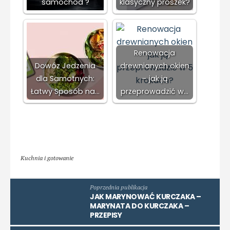
samochód ?
klasyczny proszek?
Renowacja
Dowóz Jedzenia
drewnianych okien
dla Samotnych:
– jak ją
Łatwy Sposób na…
przeprowadzić w…
Kuchnia i gotowanie
Poprzednia publikacja
JAK MARYNOWAĆ KURCZAKA –
MARYNATA DO KURCZAKA –
PRZEPISY