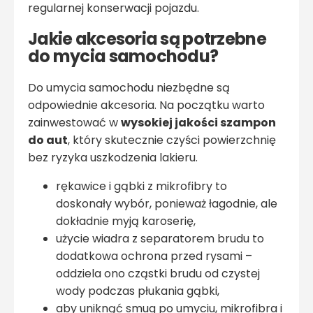
regularnej konserwacji pojazdu.
Jakie akcesoria są potrzebne
do mycia samochodu?
Do umycia samochodu niezbędne są
odpowiednie akcesoria. Na początku warto
zainwestować w
wysokiej jakości szampon
do aut
, który skutecznie czyści powierzchnię
bez ryzyka uszkodzenia lakieru.
rękawice i gąbki z mikrofibry to
doskonały wybór, ponieważ łagodnie, ale
dokładnie myją karoserię,
użycie wiadra z separatorem brudu to
dodatkowa ochrona przed rysami –
oddziela ono cząstki brudu od czystej
wody podczas płukania gąbki,
aby uniknąć smug po umyciu, mikrofibra i