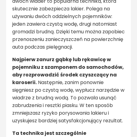
dwóch wiader to popularna technika, która
skutecznie zabezpiecza lakier. Polega na
używaniu dwóch oddzielnych pojemników:
jeden zawiera czystą wodę, drugi natomiast
gromadzi brudną. Dzięki temu można zapobiec
przenoszeniu zanieczyszczeń na powierzchnię
auta podczas pielęgnacji.
Najpierw zanurz gąbkę lub rękawicę w
pojemniku z szamponem do samochodów,
aby rozprowadzić środek czyszczący na
karoserii.
Następnie, zanim ponownie
sięgniesz po czystą wodę, wypłucz narzędzie w
wiadrze z brudną wodą. To pozwala usunąć
zabrudzenia i resztki piasku. W ten sposób
zmniejszasz ryzyko porysowania lakieru i
uzyskujesz bardziej satysfakcjonujący rezultat.
Ta technika jest szczególnie