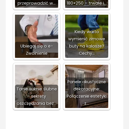
przeprowadzić w…
180×250 – trwałe i…
Kiedy warto
wymienić zimowe
Ubiegaj się o e-
buty na kalosze?
Zwolnienie
Cechy…
Panele akustyczne
Tanie suknie ślubne
dekoracyjne:
– sekrety
Połączenie estetyki
oszczędzania bez…
z…