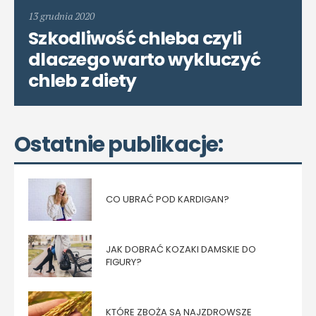
13 grudnia 2020
Szkodliwość chleba czyli
dlaczego warto wykluczyć
chleb z diety
Ostatnie publikacje:
CO UBRAĆ POD KARDIGAN?
JAK DOBRAĆ KOZAKI DAMSKIE DO
FIGURY?
KTÓRE ZBOŻA SĄ NAJZDROWSZE