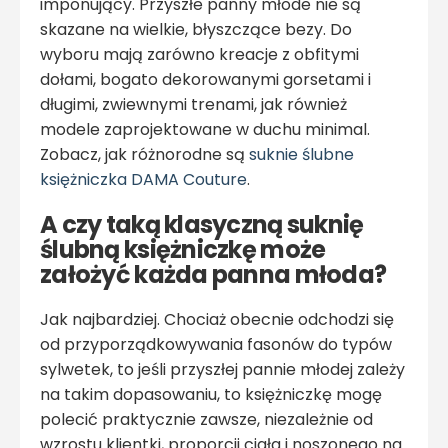
imponujący. Przyszłe panny młode nie są
skazane na wielkie, błyszczące bezy. Do
wyboru mają zarówno kreacje z obfitymi
dołami, bogato dekorowanymi gorsetami i
długimi, zwiewnymi trenami, jak również
modele zaprojektowane w duchu minimal.
Zobacz, jak różnorodne są
suknie ślubne
księżniczka DAMA Couture
.
A czy taką klasyczną suknię
ślubną księżniczkę może
założyć każda panna młoda?
Jak najbardziej. Chociaż obecnie odchodzi się
od przyporządkowywania fasonów do typów
sylwetek, to jeśli przyszłej pannie młodej zależy
na takim dopasowaniu, to księżniczkę mogę
polecić praktycznie zawsze, niezależnie od
wzrostu klientki, proporcji ciała i noszonego na