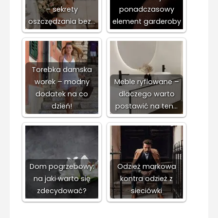
– sekrety
ponadczasowy
oszczędzania bez…
element garderoby
Torebka damska
worek – modny
Meble ryflowane –
dodatek na co
dlaczego warto
dzień!
postawić na ten…
Dom pogrzebowy:
Odzież markowa
na jaki warto się
kontra odzież z
zdecydować?
sieciówki