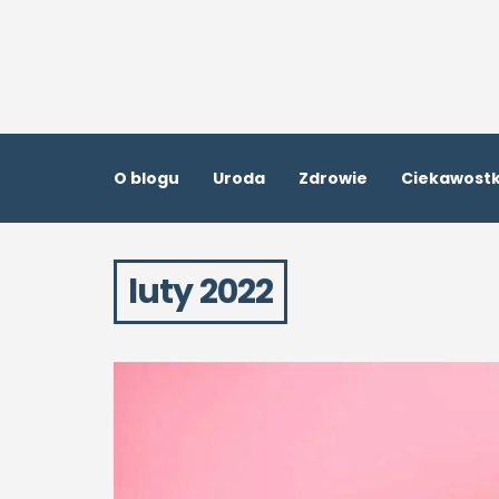
O blogu
Uroda
Zdrowie
Ciekawostk
luty 2022