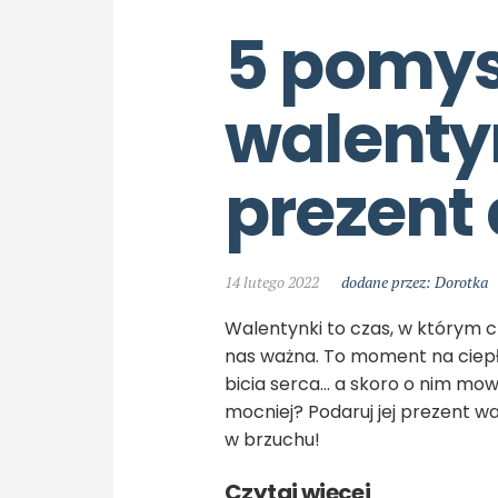
5 pomys
walenty
prezent 
14 lutego 2022
dodane przez: Dorotka
Walentynki to czas, w którym c
nas ważna. To moment na ciepł
bicia serca… a skoro o nim mow
mocniej? Podaruj jej prezent w
w brzuchu!
Czytaj więcej