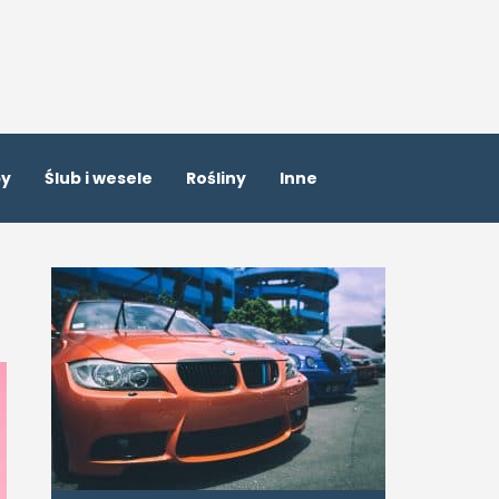
by
Ślub i wesele
Rośliny
Inne