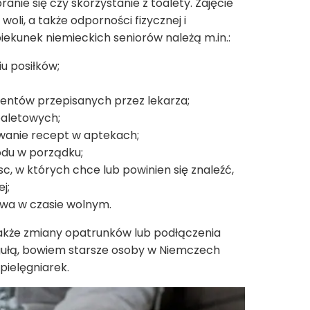
anie się czy skorzystanie z toalety. Zajęcie
oli, a także odporności fizycznej i
ekunek niemieckich seniorów należą m.in.:
 posiłków;
entów przepisanych przez lekarza;
aletowych;
owanie recept w aptekach;
du w porządku;
c, w których chce lub powinien się znaleźć,
j;
wa w czasie wolnym.
akże zmiany opatrunków lub podłączenia
regułą, bowiem starsze osoby w Niemczech
 pielęgniarek.