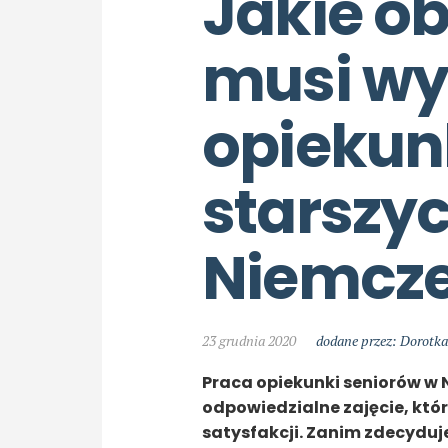
Jakie ob
musi wy
opiekun
starszyc
Niemcz
23 grudnia 2020
dodane przez: Dorotka
Praca opiekunki seniorów w
odpowiedzialne zajęcie, któ
satysfakcji. Zanim zdecyduje