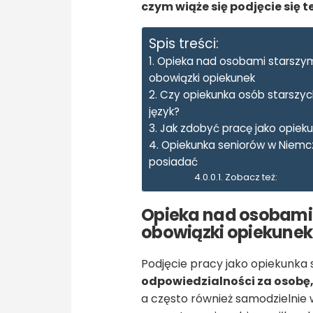
czym wiąże się podjęcie się te
Spis treści:
Opieka nad osobami starszy
obowiązki opiekunek
Czy opiekunka osób starszy
język?
Jak zdobyć pracę jako opiek
Opiekunka seniorów w Niemc
posiadać
Zobacz też:
Opieka nad osobami
obowiązki opiekunek
Podjęcie pracy jako opiekunka 
odpowiedzialności za osobę, 
a często również samodzielnie 