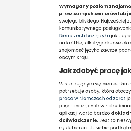
Wymagany poziom znajomości
przez samych seniorów lub j
swojego bliskiego. Najczęściej 
komunikatywnego posługiwania 
Niemczech bez języka
jako opie
na krótkie, kilkutygodniowe okr
znajomość języka zawsze podno
obcym kraju.
Jak zdobyć pracę ja
W starzejącym się niemieckim 
potrzebuje osoby, która otoczy
praca w Niemczech od zaraz
je
pośredniczących w zatrudnianiu
aplikacji warto bardzo
dokładn
doświadczenie.
Jest to niezw
są dobierani do siebie pod kąt