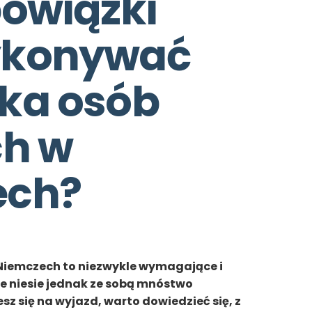
owiązki 
konywać 
ka osób 
h w 
ech?
 Niemczech to niezwykle wymagające i
re niesie jednak ze sobą mnóstwo
sz się na wyjazd, warto dowiedzieć się, z