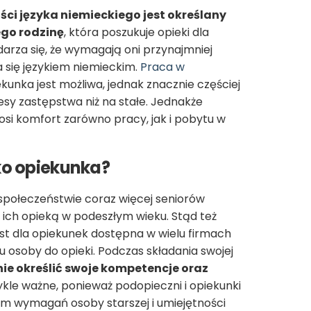
 języka niemieckiego jest określany
ego rodzinę
, która poszukuje opieki dla
zdarza się, że wymagają oni przynajmniej
się językiem niemieckim.
Praca w
kunka jest możliwa, jednak znacznie częściej
esy zastępstwa niż na stałe. Jednakże
si komfort zarówno pracy, jak i pobytu w
ko opiekunka?
społeczeństwie coraz więcej seniorów
 ich opieką w podeszłym wieku. Stąd też
st dla opiekunek dostępna w wielu firmach
 osoby do opieki. Podczas składania swojej
ie określić swoje kompetencje oraz
ykle ważne, ponieważ podopieczni i opiekunki
em wymagań osoby starszej i umiejętności