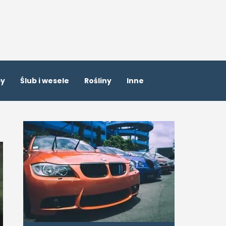
by
Ślub i wesele
Rośliny
Inne