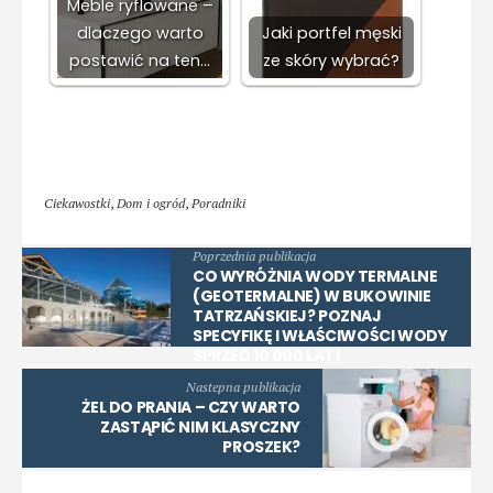
Meble ryflowane –
dlaczego warto
Jaki portfel męski
postawić na ten…
ze skóry wybrać?
Ciekawostki
,
Dom i ogród
,
Poradniki
Poprzednia publikacja
CO WYRÓŻNIA WODY TERMALNE
(GEOTERMALNE) W BUKOWINIE
TATRZAŃSKIEJ? POZNAJ
SPECYFIKĘ I WŁAŚCIWOŚCI WODY
SPRZED 10 000 LAT!
Nastepna publikacja
ŻEL DO PRANIA – CZY WARTO
ZASTĄPIĆ NIM KLASYCZNY
PROSZEK?