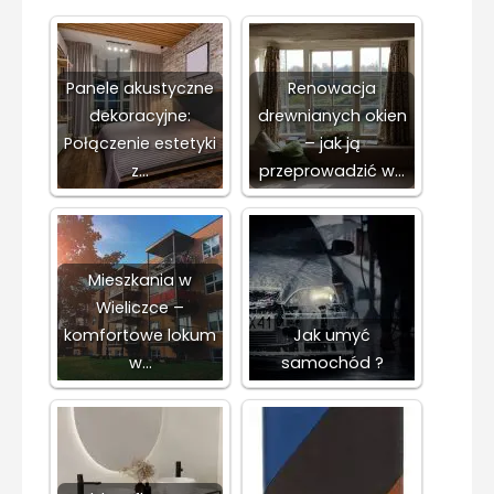
Panele akustyczne
Renowacja
dekoracyjne:
drewnianych okien
Połączenie estetyki
– jak ją
z…
przeprowadzić w…
Mieszkania w
Wieliczce –
komfortowe lokum
Jak umyć
w…
samochód ?