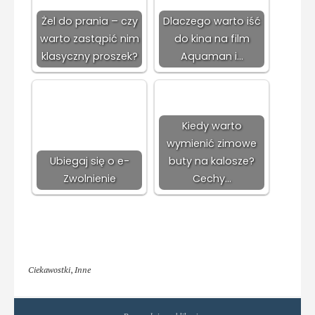
Żel do prania – czy
Dlaczego warto iść
warto zastąpić nim
do kina na film
klasyczny proszek?
Aquaman i…
Kiedy warto
wymienić zimowe
Ubiegaj się o e-
buty na kalosze?
Zwolnienie
Cechy…
Ciekawostki
,
Inne