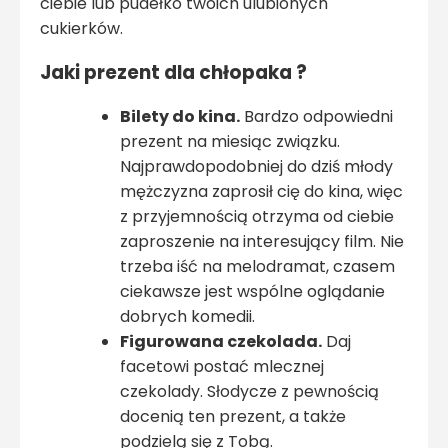
ciebie lub pudełko twoich ulubionych
cukierków.
Jaki prezent dla chłopaka ?
Bilety do kina.
Bardzo odpowiedni
prezent na miesiąc związku.
Najprawdopodobniej do dziś młody
mężczyzna zaprosił cię do kina, więc
z przyjemnością otrzyma od ciebie
zaproszenie na interesujący film. Nie
trzeba iść na melodramat, czasem
ciekawsze jest wspólne oglądanie
dobrych komedii.
Figurowana czekolada.
Daj
facetowi postać mlecznej
czekolady. Słodycze z pewnością
docenią ten prezent, a także
podzielą się z Tobą.