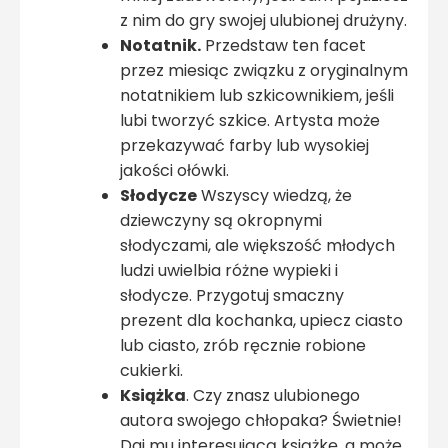
z nim do gry swojej ulubionej drużyny.
Notatnik.
Przedstaw ten facet
przez miesiąc związku z oryginalnym
notatnikiem lub szkicownikiem, jeśli
lubi tworzyć szkice. Artysta może
przekazywać farby lub wysokiej
jakości ołówki.
Słodycze
Wszyscy wiedzą, że
dziewczyny są okropnymi
słodyczami, ale większość młodych
ludzi uwielbia różne wypieki i
słodycze. Przygotuj smaczny
prezent dla kochanka, upiecz ciasto
lub ciasto, zrób ręcznie robione
cukierki.
Książka
. Czy znasz ulubionego
autora swojego chłopaka? Świetnie!
Daj mu interesującą książkę, a może