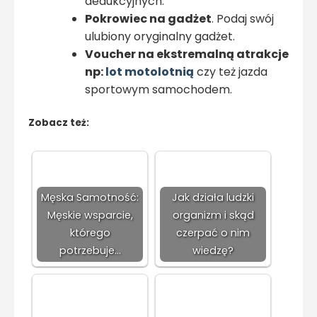
dedukcyjnych.
Pokrowiec na gadżet
. Podaj swój
ulubiony oryginalny gadżet.
Voucher na ekstremalną atrakcje
np:
lot motolotnią
czy też jazda
sportowym samochodem.
Zobacz też:
Męska Samotność:
Jak działa ludzki
Męskie wsparcie,
organizm i skąd
którego
czerpać o nim
potrzebuje…
wiedzę?